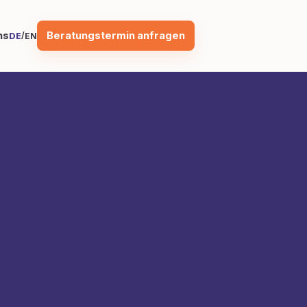
Beratungstermin anfragen
ns
/
DE
EN