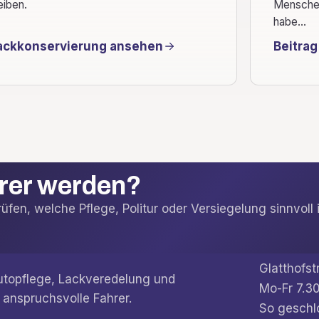
eiben.
Menschen
habe...
ackkonservierung ansehen
Beitrag
arer werden?
fen, welche Pflege, Politur oder Versiegelung sinnvoll i
Glatthofst
Autopflege, Lackveredelung und
Mo-Fr 7.30
 anspruchsvolle Fahrer.
So geschl