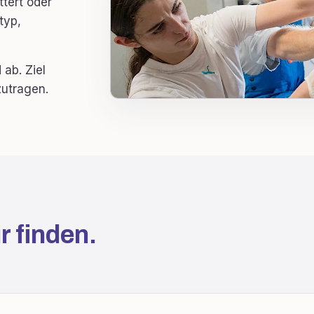
ttert oder
typ,
ab. Ziel
zutragen.
r finden.