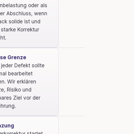
nbelastung oder als
her Abschluss, wenn
ack solide ist und
 starke Korrektur
ht.
öse Grenze
 jeder Defekt sollte
al bearbeitet
n. Wir erklären
e, Risiko und
bares Ziel vor der
hrung.
nzung
erkorrektur startet