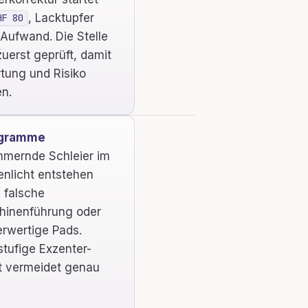
, Lacktupfer
HF 80
Aufwand. Die Stelle
zuerst geprüft, damit
tung und Risiko
n.
gramme
mernde Schleier im
nlicht entstehen
 falsche
hinenführung oder
rwertige Pads.
tufige Exzenter-
t vermeidet genau