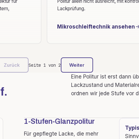
ktur für
Politur allein nicht ausreicht, mit kont
rtem,
Lackprüfung.
Mikroschleiftechnik ansehen
Zurück
Weiter
Seite 1 von 2
Eine Politur ist erst dann 
Lackzustand und Material
f.
ordnen wir jede Stufe vor de
1-Stufen-Glanzpolitur
Typi
Für gepflegte Lacke, die mehr
Sinnv