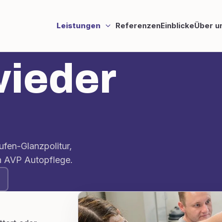
Leistungen
Referenzen
Einblicke
Über u
wieder
ufen-Glanzpolitur,
on AVP Autopflege.