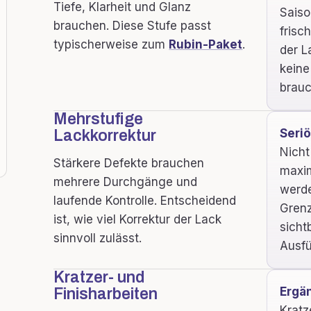
Tiefe, Klarheit und Glanz
Saiso
brauchen. Diese Stufe passt
frisc
typischerweise zum
Rubin-Paket
.
der L
keine
brauc
Mehrstufige
Seri
Lackkorrektur
Nicht
Stärkere Defekte brauchen
maxim
mehrere Durchgänge und
werde
laufende Kontrolle. Entscheidend
Grenz
ist, wie viel Korrektur der Lack
sicht
sinnvoll zulässt.
Ausfü
Kratzer- und
Ergä
Finisharbeiten
Kratz