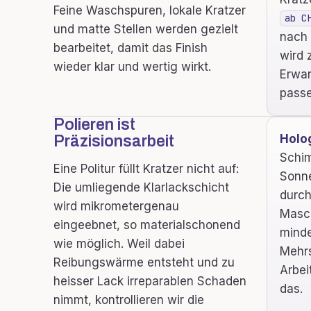
Feine Waschspuren, lokale Kratzer
ab C
und matte Stellen werden gezielt
nach 
bearbeitet, damit das Finish
wird 
wieder klar und wertig wirkt.
Erwar
passe
Polieren ist
Holo
Präzisionsarbeit
Schim
Eine Politur füllt Kratzer nicht auf:
Sonne
Die umliegende Klarlackschicht
durch
wird mikrometergenau
Masc
eingeebnet, so materialschonend
minde
wie möglich. Weil dabei
Mehrs
Reibungswärme entsteht und zu
Arbei
heisser Lack irreparablen Schaden
das.
nimmt, kontrollieren wir die