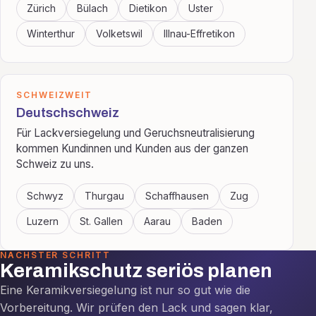
Zürich
Bülach
Dietikon
Uster
Winterthur
Volketswil
Illnau-Effretikon
SCHWEIZWEIT
Deutschschweiz
Für Lackversiegelung und Geruchsneutralisierung
kommen Kundinnen und Kunden aus der ganzen
Schweiz zu uns.
Schwyz
Thurgau
Schaffhausen
Zug
Luzern
St. Gallen
Aarau
Baden
NÄCHSTER SCHRITT
Keramikschutz seriös planen
Eine Keramikversiegelung ist nur so gut wie die
Vorbereitung. Wir prüfen den Lack und sagen klar,