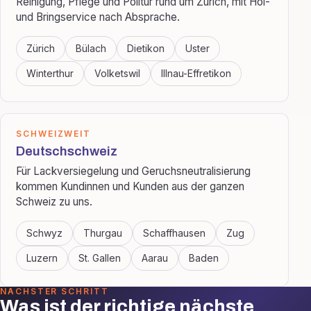
Reinigung, Pflege und Politur rund um Zürich, mit Hol-
und Bringservice nach Absprache.
Zürich
Bülach
Dietikon
Uster
Winterthur
Volketswil
Illnau-Effretikon
SCHWEIZWEIT
Deutschschweiz
Für Lackversiegelung und Geruchsneutralisierung
kommen Kundinnen und Kunden aus der ganzen
Schweiz zu uns.
Schwyz
Thurgau
Schaffhausen
Zug
Luzern
St. Gallen
Aarau
Baden
NÄCHSTER SCHRITT
Was ist der richtige nächste