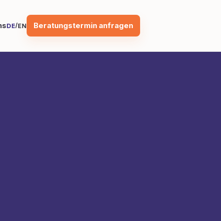
Beratungstermin anfragen
ns
/
DE
EN