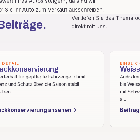
wert Ihres Autos steigern, da sind wir
or Sie Ihr Auto zum Verkauf ausschreiben.
Vertiefen Sie das Thema od
Beiträge.
direkt mit uns.
M DETAIL
EINBLIC
ackkonservierung
Weiss
rterhalt für gepflegte Fahrzeuge, damit
Audis ko
anz und Schutz über die Saison stabil
bis Weiss
eiben.
mit Schw
a...
ackkonservierung ansehen
Beitrag