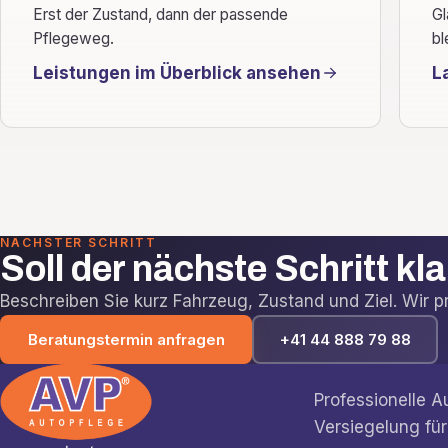
Erst der Zustand, dann der passende
Gl
Pflegeweg.
bl
Leistungen im Überblick ansehen
L
NÄCHSTER SCHRITT
Soll der nächste Schritt kl
Beschreiben Sie kurz Fahrzeug, Zustand und Ziel. Wir prü
Beratungstermin anfragen
+41 44 888 79 88
Professionelle 
Versiegelung für