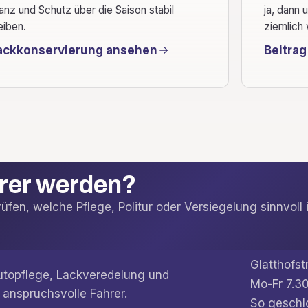
anz und Schutz über die Saison stabil
ja, dann 
eiben.
ziemlich 
ackkonservierung ansehen
Beitrag
arer werden?
fen, welche Pflege, Politur oder Versiegelung sinnvoll i
Glatthofst
Autopflege, Lackveredelung und
Mo-Fr 7.30
 anspruchsvolle Fahrer.
So geschl