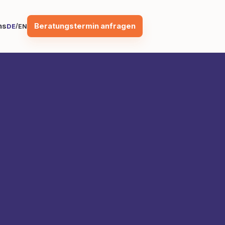
Beratungstermin anfragen
ns
/
DE
EN