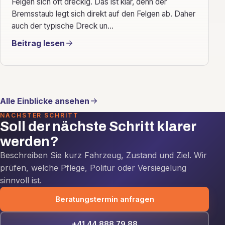
Felgen sich oft dreckig. Das ist klar, denn der
Bremsstaub legt sich direkt auf den Felgen ab. Daher
auch der typische Dreck un...
Beitrag lesen
Alle Einblicke ansehen
NÄCHSTER SCHRITT
Soll der nächste Schritt klarer
werden?
Beschreiben Sie kurz Fahrzeug, Zustand und Ziel. Wir
prüfen, welche Pflege, Politur oder Versiegelung
sinnvoll ist.
Beratungstermin anfragen
+41 44 888 79 88