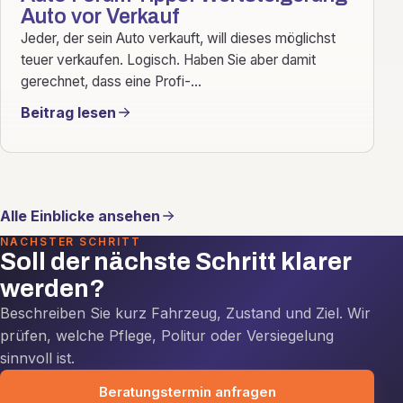
Auto vor Verkauf
Jeder, der sein Auto verkauft, will dieses möglichst
teuer verkaufen. Logisch. Haben Sie aber damit
gerechnet, dass eine Profi-...
Beitrag lesen
Alle Einblicke ansehen
NÄCHSTER SCHRITT
Soll der nächste Schritt klarer
werden?
Beschreiben Sie kurz Fahrzeug, Zustand und Ziel. Wir
prüfen, welche Pflege, Politur oder Versiegelung
sinnvoll ist.
Beratungstermin anfragen