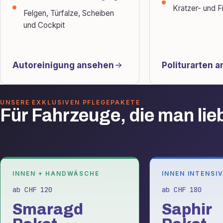
Kratzer- und F
Felgen, Türfalze, Scheiben
und Cockpit
Autoreinigung ansehen
Politurarten 
UNSERE EXKLUSIVEN PFLEGEPAKETE
Für Fahrzeuge, die man lieb
INNEN + HANDWÄSCHE
INNEN INTENSI
ab CHF 120
ab CHF 180
Smaragd
Saphir