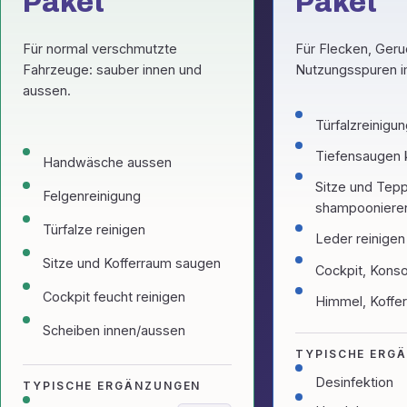
Paket
Paket
Für normal verschmutzte
Für Flecken, Geru
Fahrzeuge: sauber innen und
Nutzungsspuren i
aussen.
Türfalzreinigu
Tiefensaugen 
Handwäsche aussen
Sitze und Tep
Felgenreinigung
shampooniere
Türfalze reinigen
Leder reinigen
Sitze und Kofferraum saugen
Cockpit, Konso
Cockpit feucht reinigen
Himmel, Koffe
Scheiben innen/aussen
TYPISCHE ERG
Desinfektion
TYPISCHE ERGÄNZUNGEN