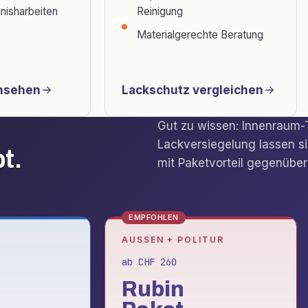
inisharbeiten
Reinigung
Materialgerechte Beratung
ansehen
Lackschutz vergleichen
Gut zu wissen: Innenraum-
Lackversiegelung lassen si
t.
mit Paketvorteil gegenüber
EMPFOHLEN
V
AUSSEN + POLITUR
ab CHF 260
Rubin