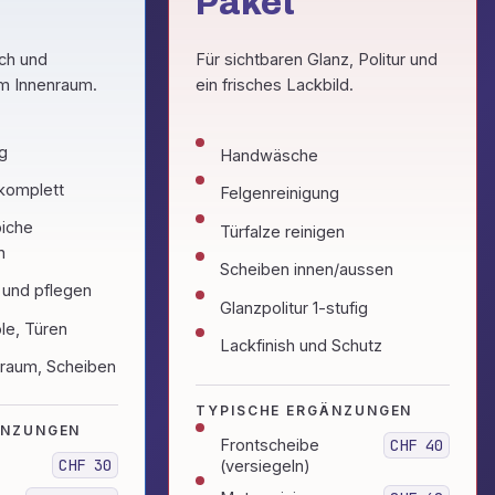
Paket
ch und
Für sichtbaren Glanz, Politur und
m Innenraum.
ein frisches Lackbild.
ng
Handwäsche
komplett
Felgenreinigung
piche
Türfalze reinigen
n
Scheiben innen/aussen
 und pflegen
Glanzpolitur 1-stufig
le, Türen
Lackfinish und Schutz
rraum, Scheiben
TYPISCHE ERGÄNZUNGEN
ÄNZUNGEN
Frontscheibe
CHF 40
CHF 30
(versiegeln)