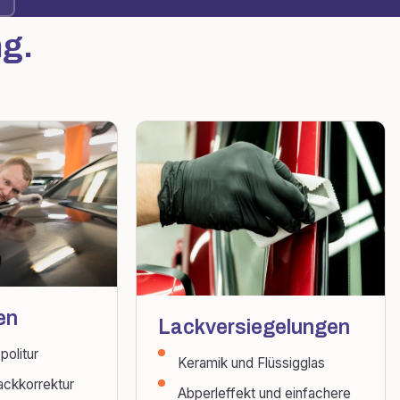
ng.
en
Lackversiegelungen
politur
Keramik und Flüssigglas
ackkorrektur
Abperleffekt und einfachere