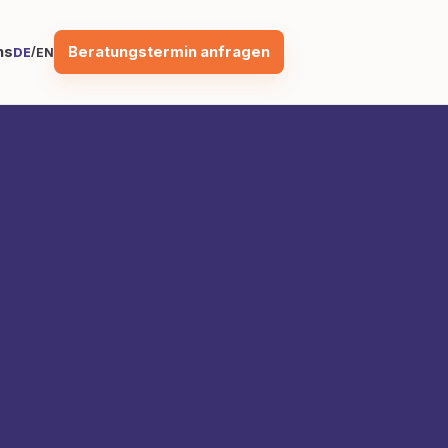
Beratungstermin anfragen
ns
/
DE
EN