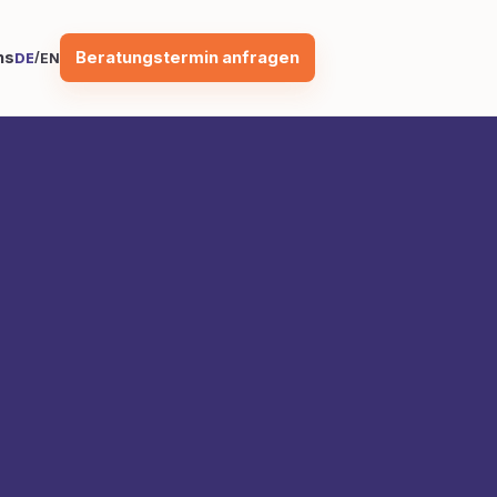
Beratungstermin anfragen
ns
/
DE
EN