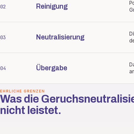
P
Reinigung
02
G
D
Neutralisierung
03
d
D
Übergabe
04
a
EHRLICHE GRENZEN
Was die Geruchsneutralisi
nicht leistet.