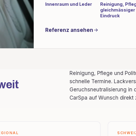
Innenraum und Leder
Reinigung, Pfle
gleichmässiger
Eindruck
Referenz ansehen
Reinigung, Pflege und Poli
schnelle Termine. Lackver
weit
Geruchsneutralisierung in
CarSpa auf Wunsch direkt 
EGIONAL
SCHWEI