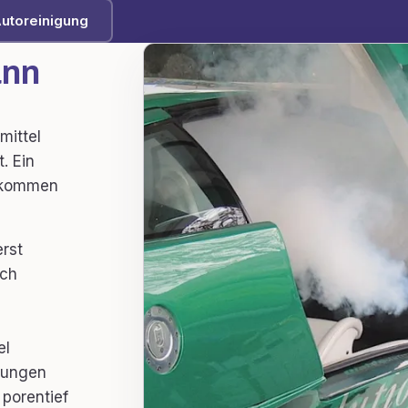
Autoreinigung
ann
mittel
. Ein
h kommen
erst
sch
el
zungen
 porentief