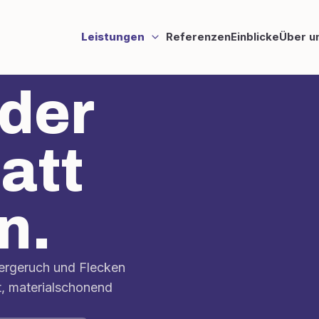
Leistungen
Referenzen
Einblicke
Über u
der
att
n.
iergeruch und Flecken
t, materialschonend