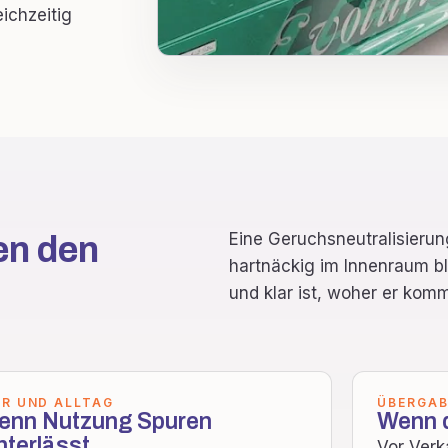
ichzeitig
Eine Geruchsneutralisierun
en den
hartnäckig im Innenraum ble
und klar ist, woher er komm
ER UND ALLTAG
ÜBERGAB
enn Nutzung Spuren
Wenn d
nterlässt.
Vor Verk