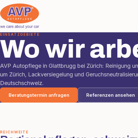
EINSATZGEBIETE
Wo wir arb
AVP Autopflege in Glattbrugg bei Zürich: Reinigung un
um Zürich, Lackversiegelung und Geruchsneutralisieru
Deutschschweiz.
Beratungstermin anfragen
Referenzen ansehen
REICHWEITE