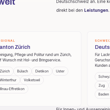
weit
Deutschschweiz an. Eine k
direkt bei den
Leistungen
.
EGIONAL
SCHWEI
anton Zürich
Deuts
inigung, Pflege und Politur rund um Zürich,
Für Lack
f Wunsch mit Hol- und Bringservice.
Geruchsn
Kunden a
Zürich
Bülach
Dietikon
Uster
Schwy
Winterthur
Volketswil
Zug
Illnau-Effretikon
Baden
Für Innen- und Aussenreini