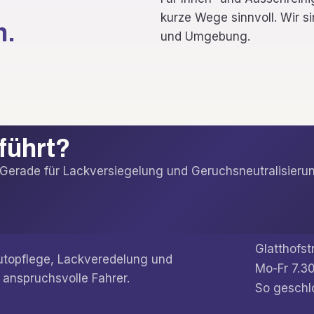
kurze Wege sinnvoll. Wir s
h.
und Umgebung.
eführt?
t. Gerade für Lackversiegelung und Geruchsneutralisi
Glatthofst
Autopflege, Lackveredelung und
Mo-Fr 7.30
 anspruchsvolle Fahrer.
So geschl