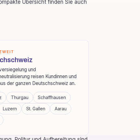
ompakte Übersicht finden Sie auch
ZWEIT
chschweiz
versiegelung und
eutralisierung reisen Kundinnen und
us der ganzen Deutschschweiz an.
z
Thurgau
Schaffhausen
Luzern
St. Gallen
Aarau
gung, Politur und Aufbereitung sind