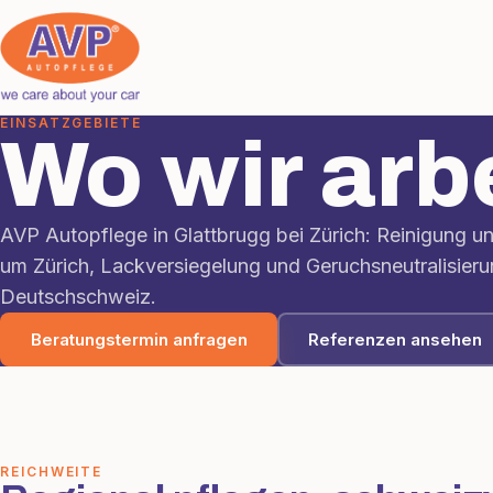
EINSATZGEBIETE
Wo wir arb
AVP Autopflege in Glattbrugg bei Zürich: Reinigung un
um Zürich, Lackversiegelung und Geruchsneutralisieru
Deutschschweiz.
Beratungstermin anfragen
Referenzen ansehen
REICHWEITE