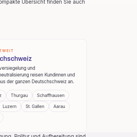
ompakte Übersicht finden Sie auch
ZWEIT
chschweiz
versiegelung und
eutralisierung reisen Kundinnen und
us der ganzen Deutschschweiz an.
z
Thurgau
Schaffhausen
Luzern
St. Gallen
Aarau
gung, Politur und Aufbereitung sind