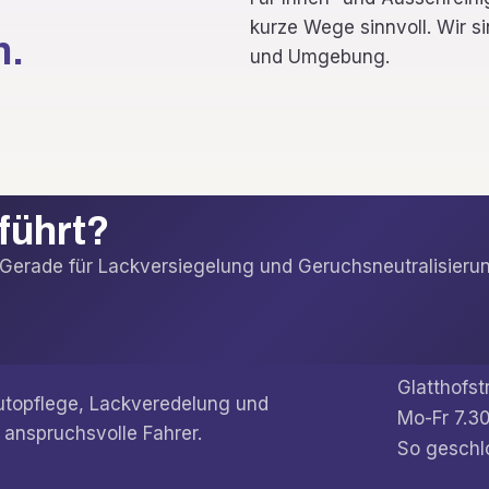
kurze Wege sinnvoll. Wir s
h.
und Umgebung.
eführt?
t. Gerade für Lackversiegelung und Geruchsneutralisi
Glatthofst
Autopflege, Lackveredelung und
Mo-Fr 7.30
 anspruchsvolle Fahrer.
So geschl