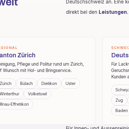
weit
Deutschschweiz an. Eine k
direkt bei den
Leistungen
.
EGIONAL
SCHWEI
anton Zürich
Deuts
inigung, Pflege und Politur rund um Zürich,
Für Lack
f Wunsch mit Hol- und Bringservice.
Geruchsn
Kunden a
Zürich
Bülach
Dietikon
Uster
Schwy
Winterthur
Volketswil
Zug
Illnau-Effretikon
Baden
Für Innen- und Aussenreini