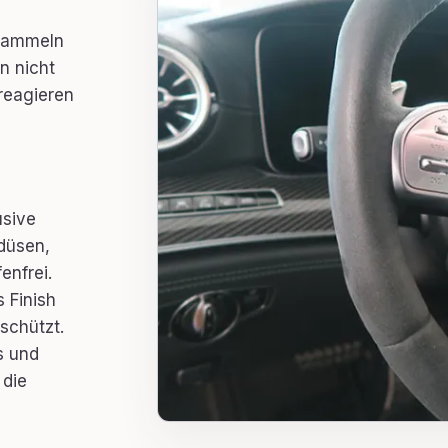
 sammeln
n nicht
 reagieren
usive
düsen,
enfrei.
 Finish
schützt.
s und
 die