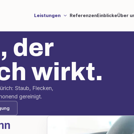
Leistungen
Referenzen
Einblicke
Über u
 der
ch wirkt.
ürich: Staub, Flecken,
honend gereinigt.
gung
ann