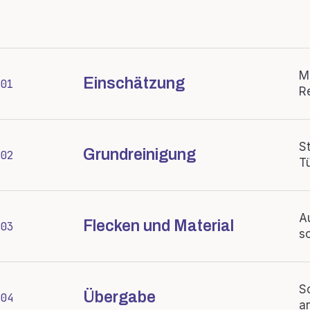
M
Einschätzung
01
R
S
Grundreinigung
02
T
A
Flecken und Material
03
s
S
Übergabe
04
a