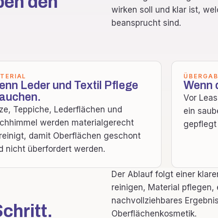
ben den
wirken soll und klar ist, w
beansprucht sind.
TERIAL
ÜBERGAB
nn Leder und Textil Pflege
Wenn d
rauchen.
Vor Leas
tze, Teppiche, Lederflächen und
ein saub
chhimmel werden materialgerecht
gepflegt
reinigt, damit Oberflächen geschont
d nicht überfordert werden.
Der Ablauf folgt einer klar
reinigen, Material pflegen, 
nachvollziehbares Ergebnis
chritt.
Oberflächenkosmetik.