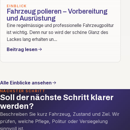
EINBLICK
Fahrzeug polieren – Vorbereitung
und Ausrüstung
Eine regelmässige und professionelle Fahrzeugpolitur
ist wichtig. Denn nur so wird der schöne Glanz des
Lackes lang erhalten un...
Beitrag lesen
Alle Einblicke ansehen
NÄCHSTER SCHRITT
Soll der nächste Schritt klarer
werden?
Beschreiben Sie kurz Fahrzeug, Zustand und Ziel. Wir
prüfen, welche Pflege, Politur oder Versiegelung
sinnvoll ist.