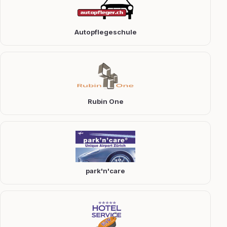
Autopflegeschule
Rubin One
park'n'care