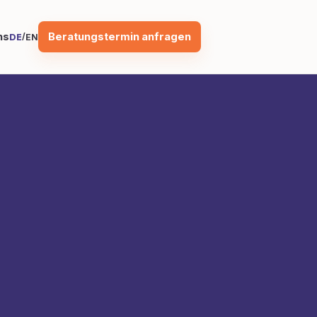
Beratungstermin anfragen
ns
/
DE
EN