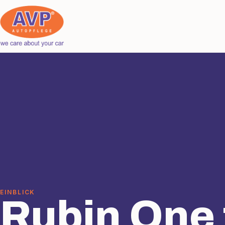
EINBLICK
Rubin One 