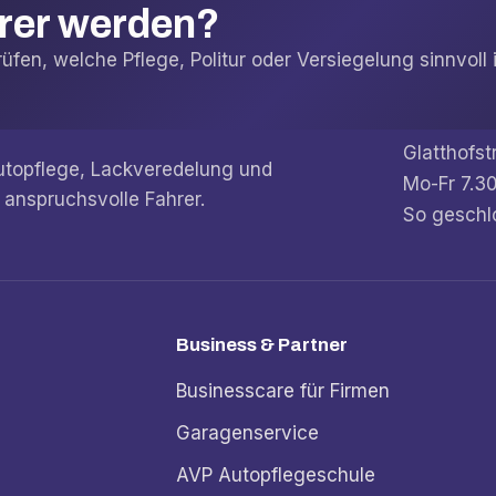
arer werden?
fen, welche Pflege, Politur oder Versiegelung sinnvoll i
Glatthofst
Autopflege, Lackveredelung und
Mo-Fr 7.30
 anspruchsvolle Fahrer.
So geschl
Business & Partner
Businesscare für Firmen
Garagenservice
AVP Autopflegeschule