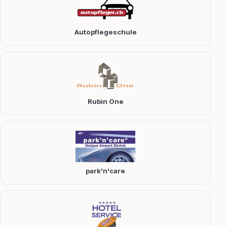
Autopflegeschule
Rubin One
park'n'care