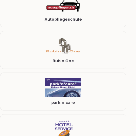
Autopflegeschule
Rubin One
park'n'care