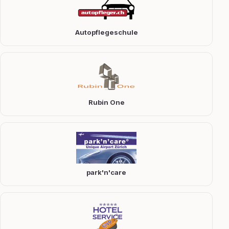
Autopflegeschule
Rubin One
park'n'care