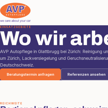
EINSATZGEBIETE
Wo wir arb
AVP Autopflege in Glattbrugg bei Zürich: Reinigung un
um Zürich, Lackversiegelung und Geruchsneutralisieru
Deutschschweiz.
Beratungstermin anfragen
Referenzen ansehen
REICHWEITE