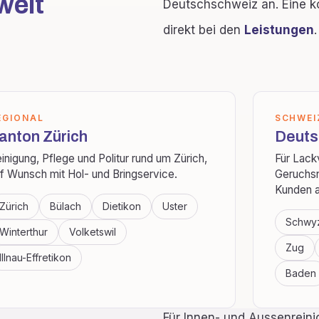
weit
Deutschschweiz an. Eine k
direkt bei den
Leistungen
.
EGIONAL
SCHWEI
anton Zürich
Deuts
inigung, Pflege und Politur rund um Zürich,
Für Lack
f Wunsch mit Hol- und Bringservice.
Geruchsn
Kunden a
Zürich
Bülach
Dietikon
Uster
Schwy
Winterthur
Volketswil
Zug
Illnau-Effretikon
Baden
Für Innen- und Aussenreini