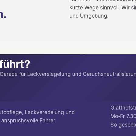
kurze Wege sinnvoll. Wir s
h.
und Umgebung.
eführt?
t. Gerade für Lackversiegelung und Geruchsneutralisi
Glatthofst
Autopflege, Lackveredelung und
Mo-Fr 7.30
 anspruchsvolle Fahrer.
So geschl