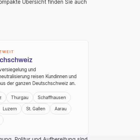
ompakte Übersicht finden Sie auch
ZWEIT
chschweiz
versiegelung und
eutralisierung reisen Kundinnen und
us der ganzen Deutschschweiz an.
z
Thurgau
Schaffhausen
Luzern
St. Gallen
Aarau
gung, Politur und Aufbereitung sind