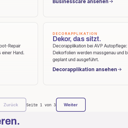
Businesscare ansehen
DECORAPPLIKATION
Dekor, das sitzt.
pot-Repair
Decorapplikation bei AVP Autopflege: 
s einer Hand.
Dekorfolien werden massgenau und bl
geplant und ausgeführt.
Decorapplikation ansehen
Zurück
Weiter
Seite 1 von 3
eren.