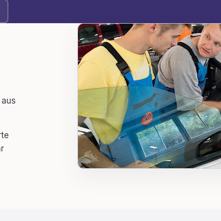
 aus
rte
r