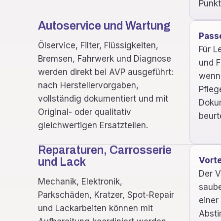
Punkt
Autoservice und Wartung
Pass
Ölservice, Filter, Flüssigkeiten,
Für L
Bremsen, Fahrwerk und Diagnose
und F
werden direkt bei AVP ausgeführt:
wenn 
nach Herstellervorgaben,
Pfleg
vollständig dokumentiert und mit
Doku
Original- oder qualitativ
beurt
gleichwertigen Ersatzteilen.
Reparaturen, Carrosserie
Vorte
und Lack
Der Vo
Mechanik, Elektronik,
saub
Parkschäden, Kratzer, Spot-Repair
einer
und Lackarbeiten können mit
Abst