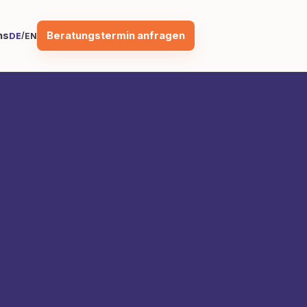
Beratungstermin anfragen
ns
/
DE
EN