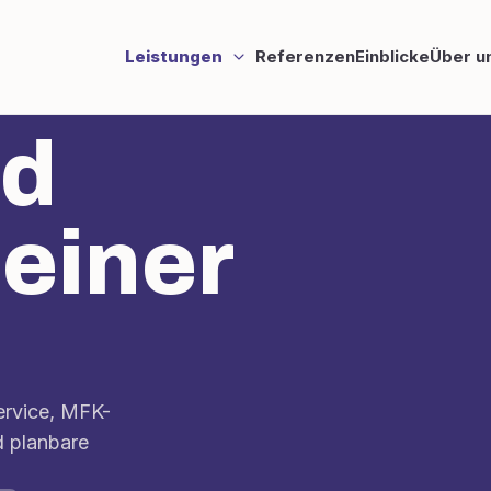
Leistungen
Referenzen
Einblicke
Über u
nd
 einer
ervice, MFK-
d planbare