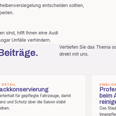
cheibenversiegelung entscheiden sollten,
perlen.
 sind, hilft Ihnen eine Audi
ogar Unfälle verhindern.
Vertiefen Sie das Thema od
Beiträge.
direkt mit uns.
M DETAIL
EINBLIC
ackkonservierung
Profe
beim A
rterhalt für gepflegte Fahrzeuge, damit
reini
anz und Schutz über die Saison stabil
eiben.
Das Stau
Innenpfl