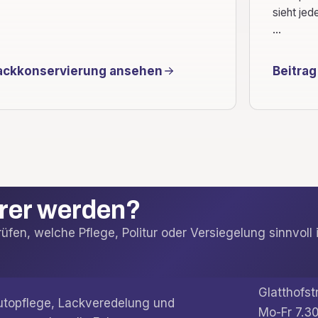
sieht jed
...
ackkonservierung ansehen
Beitrag
arer werden?
fen, welche Pflege, Politur oder Versiegelung sinnvoll i
Glatthofst
Autopflege, Lackveredelung und
Mo-Fr 7.30