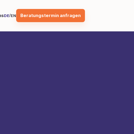
Beratungstermin anfragen
ns
/
DE
EN